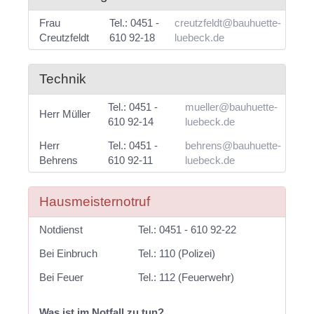
Frau
Tel.: 0451 -
creutzfeldt@bauhuette-
Creutzfeldt
610 92-18
luebeck.de
Technik
Tel.: 0451 -
mueller@bauhuette-
Herr Müller
610 92-14
luebeck.de
Herr
Tel.: 0451 -
behrens@bauhuette-
Behrens
610 92-11
luebeck.de
Hausmeisternotruf
Notdienst
Tel.: 0451 - 610 92-22
Bei Einbruch
Tel.: 110 (Polizei)
Bei Feuer
Tel.: 112 (Feuerwehr)
Was ist im Notfall zu tun?